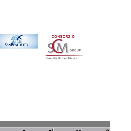
p
gf
gs
dr