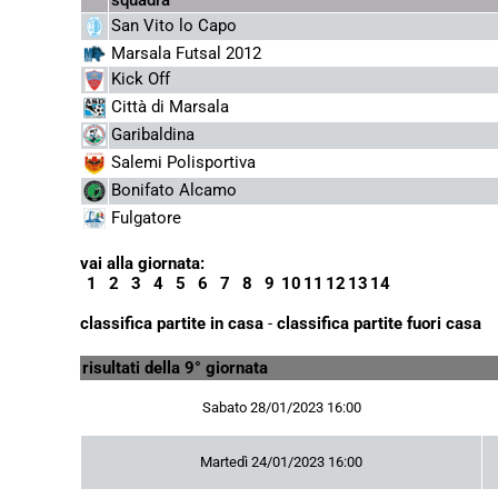
San Vito lo Capo
Marsala Futsal 2012
Kick Off
Città di Marsala
Garibaldina
Salemi Polisportiva
Bonifato Alcamo
Fulgatore
vai alla giornata:
1
2
3
4
5
6
7
8
9
10
11
12
13
14
classifica partite in casa
-
classifica partite fuori casa
risultati della 9° giornata
Sabato 28/01/2023 16:00
Martedì 24/01/2023 16:00