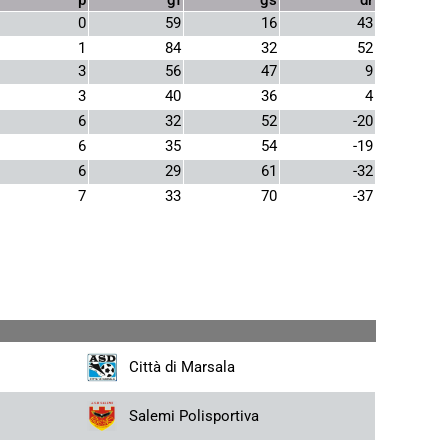
0
59
16
43
1
84
32
52
3
56
47
9
3
40
36
4
6
32
52
-20
6
35
54
-19
6
29
61
-32
7
33
70
-37
Città di Marsala
Salemi Polisportiva