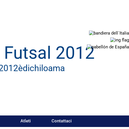
 Futsal 2012
l2012èdichiloama
Atleti
Contattaci