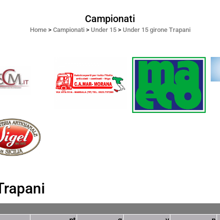
Campionati
Home
>
Campionati
>
Under 15
>
Under 15 girone Trapani
Trapani
pt
g
v
n