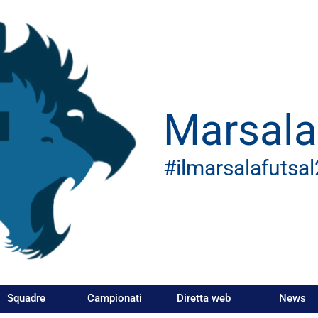
Marsala
#ilmarsalafutsa
Squadre
Campionati
Diretta web
News