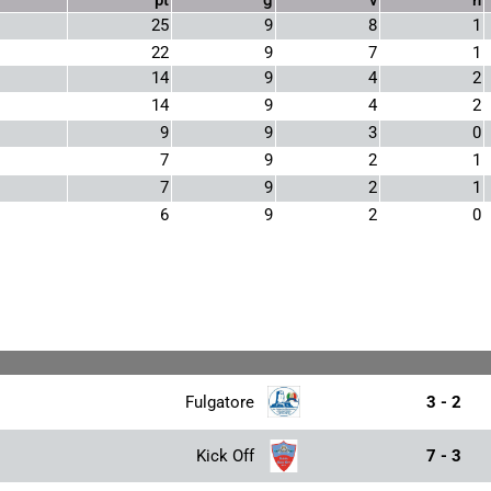
25
9
8
1
22
9
7
1
14
9
4
2
14
9
4
2
9
9
3
0
7
9
2
1
7
9
2
1
6
9
2
0
Fulgatore
3 - 2
Kick Off
7 - 3