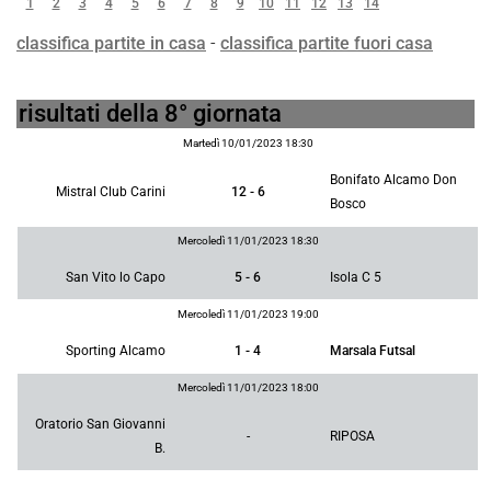
1
2
3
4
5
6
7
8
9
10
11
12
13
14
classifica partite in casa
-
classifica partite fuori casa
risultati della 8° giornata
Martedì 10/01/2023 18:30
Bonifato Alcamo Don
Mistral Club Carini
12 - 6
Bosco
Mercoledì 11/01/2023 18:30
San Vito lo Capo
5 - 6
Isola C 5
Mercoledì 11/01/2023 19:00
Sporting Alcamo
1 - 4
Marsala Futsal
Mercoledì 11/01/2023 18:00
Oratorio San Giovanni
-
RIPOSA
B.