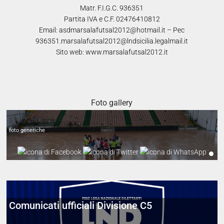
Matr. F.I.G.C. 936351
Partita IVA e C.F. 02476410812
Email: asdmarsalafutsal2012@hotmail.it – Pec
936351.marsalafutsal2012@lndsicilia.legalmail.it
Sito web: www.marsalafutsal2012.it
Alcuni scatti preparazione stag.2024-2025
Foto gallery
foto generiche
Comunicati ufficiali Divisione C5