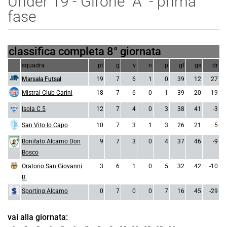
Under 19 - Girone "A" - prima
fase
classifica completa 8° giornata
squadra
pt
g
v
n
p
gf
gs
dr
Marsala Futsal
19
7
6
1
0
39
12
27
Mistral Club Carini
18
7
6
0
1
39
20
19
Isola C 5
12
7
4
0
3
38
41
-3
San Vito lo Capo
10
7
3
1
3
26
21
5
Bonifato Alcamo Don
9
7
3
0
4
37
46
-9
Bosco
Oratorio San Giovanni
3
6
1
0
5
32
42
-10
B.
Sporting Alcamo
0
7
0
0
7
16
45
-29
vai alla giornata: