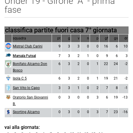
Under 19 - Girone "A" - prima
fase
classifica partite fuori casa 7° giornata
squadra
pt
g
v
n
p
gf
gs
dr
Mistral Club Carini
9
3
3
0
0
16
6
10
Marsala Futsal
7
3
2
1
0
9
6
3
Bonifato Alcamo Don
6
3
2
0
1
22
24
-2
Bosco
Isola C 5
6
3
2
0
1
19
21
-2
San Vito lo Capo
3
3
1
0
2
7
8
-1
Oratorio San Giovanni
0
3
0
0
3
6
19
-13
B.
Sporting Alcamo
0
3
0
0
3
7
23
-16
vai alla giornata: