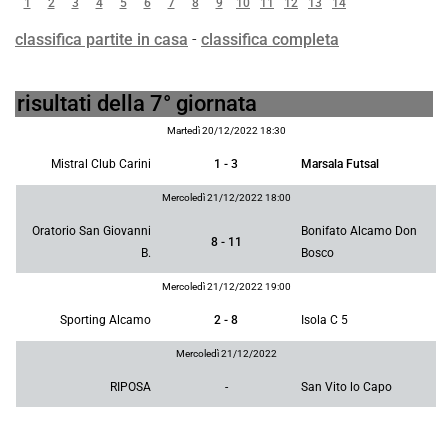
1
2
3
4
5
6
7
8
9
10
11
12
13
14
classifica partite in casa
-
classifica completa
risultati della 7° giornata
Martedì 20/12/2022 18:30
Mistral Club Carini
1 - 3
Marsala Futsal
Mercoledì 21/12/2022 18:00
Oratorio San Giovanni
Bonifato Alcamo Don
8 - 11
B.
Bosco
Mercoledì 21/12/2022 19:00
Sporting Alcamo
2 - 8
Isola C 5
Mercoledì 21/12/2022
RIPOSA
-
San Vito lo Capo