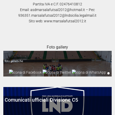
Partita IVA e C.F. 02476410812
Email: asdmarsalafutsal2012@hotmail.it – Pec
936351.marsalafutsal2012@lndsicilia.legalmail.it
Sito web: www.marsalafutsal2012.it
Alcuni scatti preparazione stag.2024-2025
Foto gallery
foto generiche
Comunicati ufficiali Divisione C5