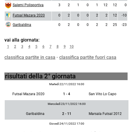
Salemi Polisportiva
3
2
1
0
1
12
12
0
Futsal Mazara 2020
0
2
0
0
2
2
12
-10
Garibaldina
0
2
0
0
2
2
25
-23
vai alla giornata:
1
2
3
4
5
6
7
8
9
10
classifica partite in casa
-
classifica partite fuori casa
risultati della 2° giornata
Martedì 22/11/2022 16:00
Futsal Mazara 2020
1 - 4
San Vito Lo Capo
Mercoledì 23/11/2022 16:00
Garibaldina
2 - 11
Marsala Futsal 2012
Giovedì 24/11/2022 17:00