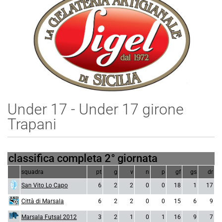
Under 17 - Under 17 girone
Trapani
classifica completa 2° giornata
squadra
pt
g
v
n
p
gf
gs
dr
San Vito Lo Capo
6
2
2
0
0
18
1
17
Città di Marsala
6
2
2
0
0
15
6
9
Marsala Futsal 2012
3
2
1
0
1
16
9
7