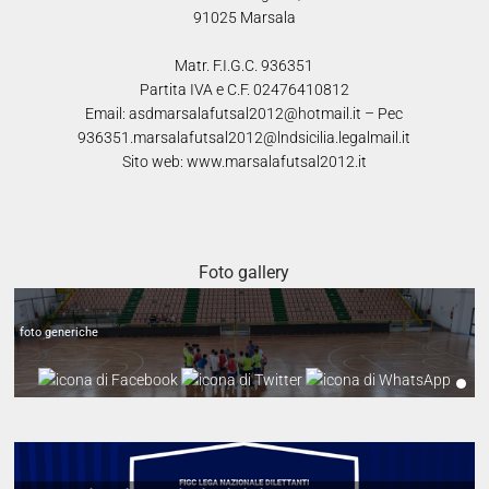
91025 Marsala
Matr. F.I.G.C. 936351
Partita IVA e C.F. 02476410812
Email: asdmarsalafutsal2012@hotmail.it – Pec
936351.marsalafutsal2012@lndsicilia.legalmail.it
Sito web: www.marsalafutsal2012.it
Alcuni scatti preparazione stag.2024-2025
Foto gallery
foto generiche