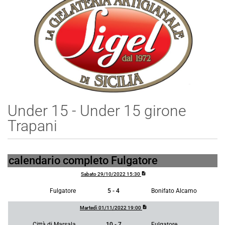
Under 15 - Under 15 girone
Trapani
calendario completo Fulgatore
description
Sabato 29/10/2022 15:30
Fulgatore
5 - 4
Bonifato Alcamo
description
Martedì 01/11/2022 19:00
Città di Marsala
10 - 7
Fulgatore