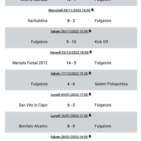
description
Mercoledì 09/11/2022 16:00
Garibaldina
8 - 2
Fulgatore
description
Sabato 26/11/2022 15:30
Fulgatore
5 - 12
Kick Off
description
Venerdì 02/12/2022 18:00
Marsala Futsal 2012
14 - 5
Fulgatore
description
Sabato 17/12/2022 15:30
Fulgatore
4 - 6
Salemi Polisportiva
description
Lunedì 09/01/2023 17:00
San Vito lo Capo
6 - 2
Fulgatore
description
Lunedì 16/01/2023 17:30
Bonifato Alcamo
8 - 0
Fulgatore
description
Sabato 28/01/2023 16:00