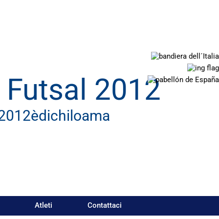
 Futsal 2012
l2012èdichiloama
Atleti
Contattaci