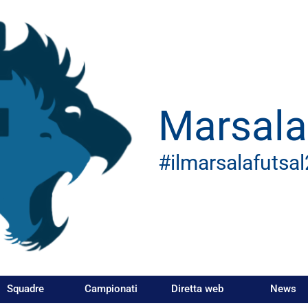
Marsala
#ilmarsalafutsa
Squadre
Campionati
Diretta web
News