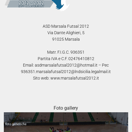
ASD Marsala Futsal 2012
Via Dante Alighieri, 5
91025 Marsala
Matr. F.I.G.C. 936351
Partita IVA e C.F. 02476410812
Email: asdmarsalafutsal2012@hotmail.it – Pec
936351.marsalafutsal2012@lndsicilia.legalmail.it
Sito web: www.marsalafutsal2012.it
Alcuni scatti preparazione stag.2024-2025
Foto gallery
foto generiche