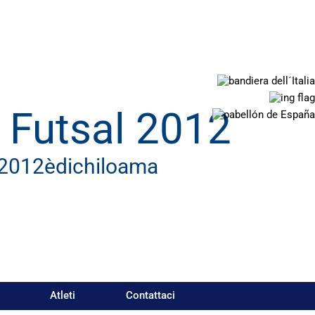
 Futsal 2012
l2012èdichiloama
Atleti
Contattaci