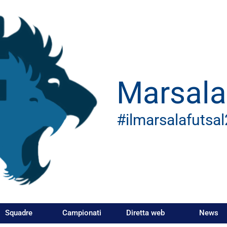
Marsala
#ilmarsalafutsa
Squadre
Campionati
Diretta web
News